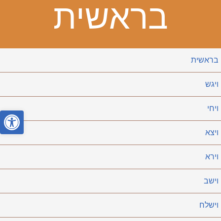
בראשית
בראשית
ויגש
ויחי
פתח סרגל
ויצא
וירא
וישב
וישלח