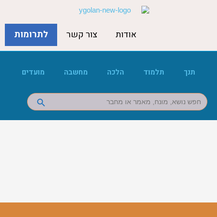
אודות
צור קשר
לתרומות
תנך
תלמוד
הלכה
מחשבה
מועדים
Search Button
Search
for: