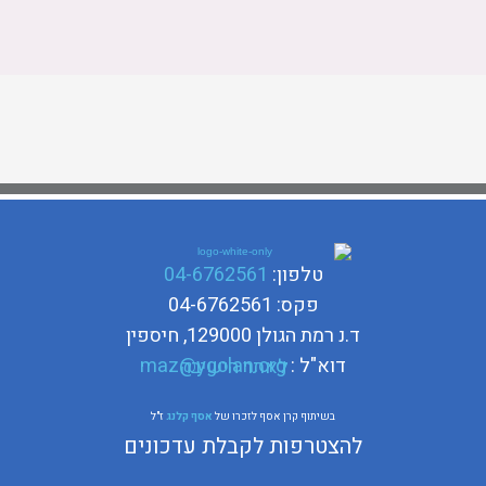
טלפון:
04-6762561
פקס: 04-6762561
ד.נ רמת הגולן 129000, חיספין
דוא"ל :
maz@ygolan.org
לאתר הישיבה
בשיתוף קרן אסף לזכרו של
אסף קלנג
ז"ל
להצטרפות לקבלת עדכונים