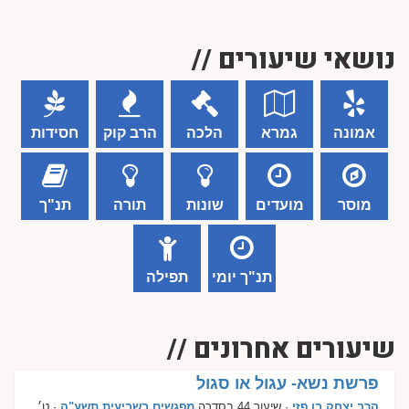
נושאי שיעורים //
אמונה
גמרא
הלכה
הרב קוק
חסידות
מוסר
מועדים
שונות
תורה
תנ"ך
תנ"ך יומי
תפילה
שיעורים אחרונים //
פרשת נשא- עגול או סגול
הרב יצחק בן פזי
· שיעור 44 בסדרה
מפגשים בשביעית תשע"ה
· ט׳