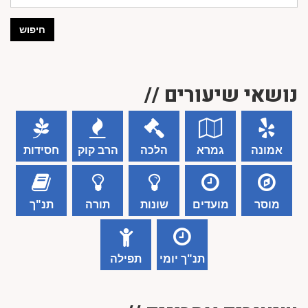
חיפוש
נושאי שיעורים //
אמונה
גמרא
הלכה
הרב קוק
חסידות
מוסר
מועדים
שונות
תורה
תנ"ך
תנ"ך יומי
תפילה