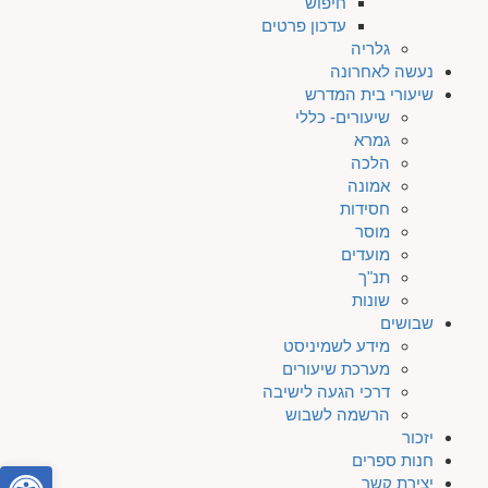
חיפוש
עדכון פרטים
גלריה
נעשה לאחרונה
שיעורי בית המדרש
שיעורים- כללי
גמרא
הלכה
אמונה
חסידות
מוסר
מועדים
תנ"ך
שונות
שבושים
מידע לשמיניסט
מערכת שיעורים
דרכי הגעה לישיבה
הרשמה לשבוש
יזכור
חנות ספרים
פתח סרגל
יצירת קשר