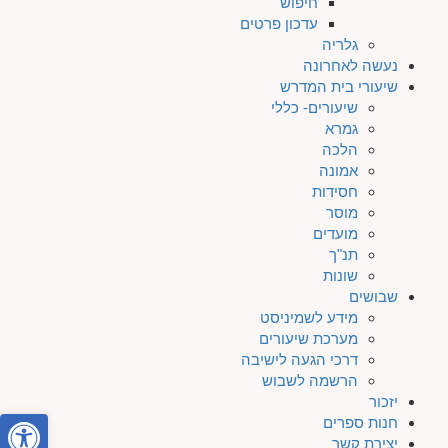
חיפוש
עדכון פרטים
גלריה
נעשה לאחרונה
שיעורי בית המדרש
שיעורים- כללי
גמרא
הלכה
אמונה
חסידות
מוסר
מועדים
תנ"ך
שונות
שבושים
מידע לשמיניסט
מערכת שיעורים
דרכי הגעה לישיבה
הרשמה לשבוש
יזכור
פתח סרגל
חנות ספרים
יצירת קשר