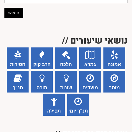
חיפוש
נושאי שיעורים //
אמונה
גמרא
הלכה
הרב קוק
חסידות
מוסר
מועדים
שונות
תורה
תנ"ך
תנ"ך יומי
תפילה