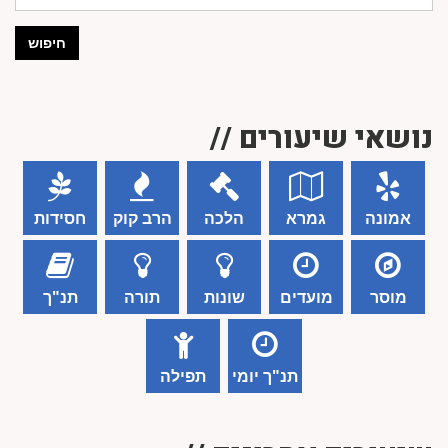
חיפוש
נושאי שיעורים //
אמונה
גמרא
הלכה
הרב קוק
חסידות
מוסר
מועדים
שונות
תורה
תנ"ך
תנ"ך יומי
תפילה