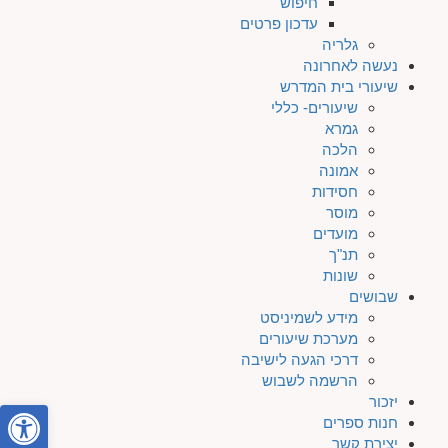
חיפוש
עדכון פרטים
גלריה
נעשה לאחרונה
שיעורי בית המדרש
שיעורים- כללי
גמרא
הלכה
אמונה
חסידות
מוסר
מועדים
תנ"ך
שונות
שבושים
מידע לשמיניסט
מערכת שיעורים
דרכי הגעה לישיבה
הרשמה לשבוש
יזכור
פתח סרגל
חנות ספרים
יצירת קשר