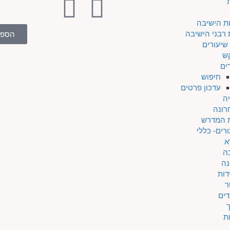
ת הישיבה
 רבני הישיבה
הספר
שיעורים
ש
ים
חיפוש
עדכון פרטים
ה
רונה
ת המדרש
רים- כללי
א
ה
נה
דות
ר
דים
ת