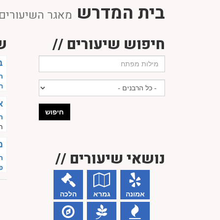
בית המדרש
מאגר השיעורים 
חיפוש שיעורים //
ש
ב
ר
ה
א
חיפוש
ר
ת
מ
נושאי שיעורים //
ר
פ
אמונה
גמרא
הלכה