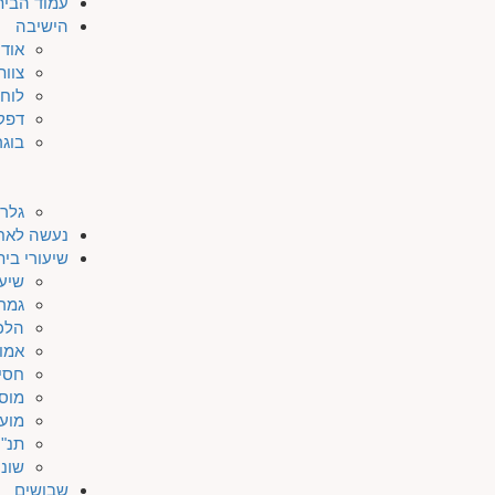
עמוד הבית
הישיבה
אודו
צוות
לוח 
דפק
בוגר
גלרי
נעשה לאח
שיעורי בי
שיעו
גמר
הלכ
אמו
חסי
מוס
מוע
תנ"ך
שונו
שבושים