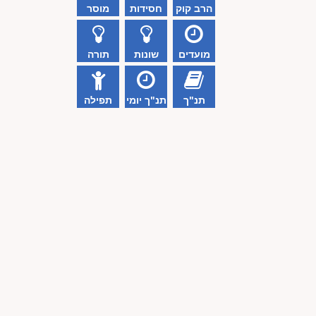
הרב קוק
חסידות
מוסר
מועדים
שונות
תורה
תנ"ך
תנ"ך יומי
תפילה