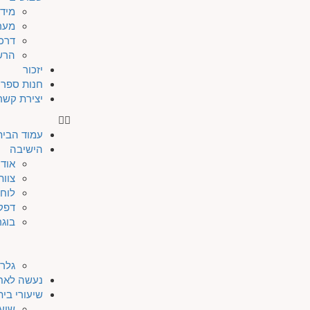
מיד
מער
דרכי
הרש
יזכור
חנות ספרי
יצירת קשר
עמוד הבית
הישיבה
אודו
צוות
לוח 
דפק
בוגר
גלרי
נעשה לאח
שיעורי בי
שיעו