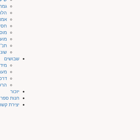
גמר
הלכ
אמו
חסי
מוס
מוע
תנ"ך
שונו
שבושים
מיד
מער
דרכי
הרש
יזכור
חנות ספרי
יצירת קשר