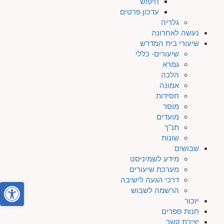
חיפוש
עדכון פרטים
גלריה
נעשה לאחרונה
שיעורי בית המדרש
שיעורים- כללי
גמרא
הלכה
אמונה
חסידות
מוסר
מועדים
תנ"ך
שונות
שבושים
מידע לשמיניסט
מערכת שיעורים
דרכי הגעה לישיבה
פתח סרגל
הרשמה לשבוש
יזכור
חנות ספרים
יצירת קשר