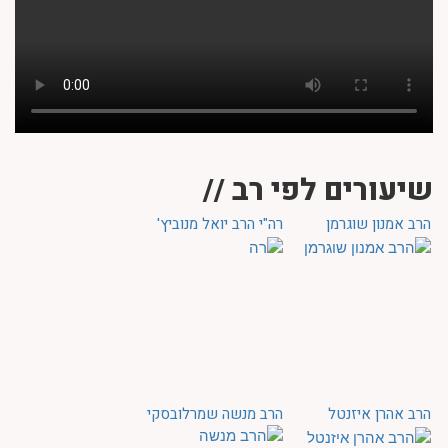
שיעורים לפי רב //
הרב אמנון שוגרמן
רה"י הרב יואל מנוביץ'
הרב אהרן איזנטל
הרב מנשה שמרלובסקי