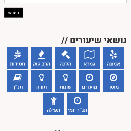
חיפוש
נושאי שיעורים //
אמונה
גמרא
הלכה
הרב קוק
חסידות
מוסר
מועדים
שונות
תורה
תנ"ך
תנ"ך יומי
תפילה