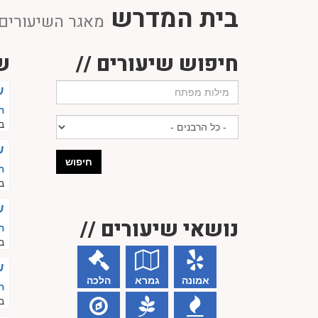
בית המדרש
מאגר השיעורים 
חיפוש שיעורים //
ש
ש
ה
ב
ש
חיפוש
ה
ב
ש
נושאי שיעורים //
ה
ב
ש
אמונה
גמרא
הלכה
ה
ב