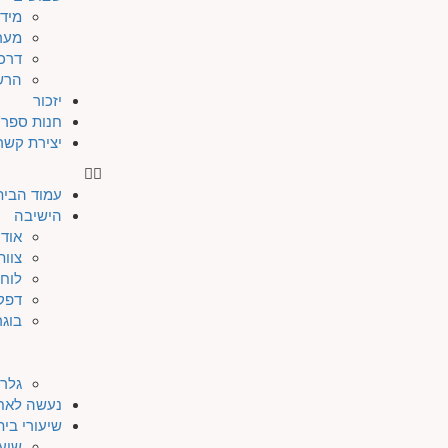
מיד
מער
דרכי
הרש
יזכור
חנות ספרי
יצירת קשר
עמוד הבית
הישיבה
אודו
צוות
לוח 
דפק
בוגר
גלרי
נעשה לאח
שיעורי בי
שיעו