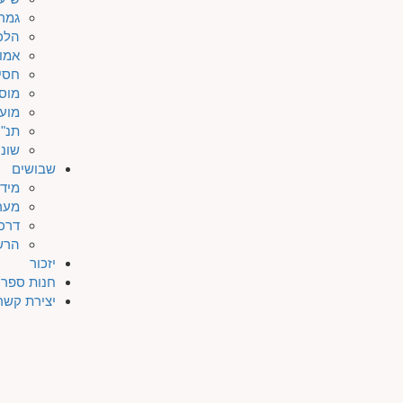
גמר
הלכ
אמו
חסי
מוס
מוע
תנ"ך
שונו
שבושים
מיד
מער
דרכי
הרש
יזכור
חנות ספרי
יצירת קשר