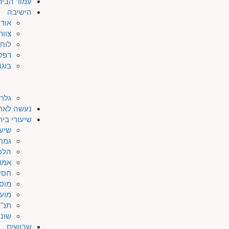
עמוד הבית
הישיבה
אודו
צוות
לוח 
דפק
בוגר
גלרי
נעשה לאח
שיעורי בי
שיעו
גמר
הלכ
אמו
חסי
מוס
מוע
תנ"ך
שונו
שבושים