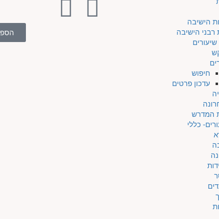
ת הישיבה
 רבני הישיבה
הספר
שיעורים
ש
ים
חיפוש
עדכון פרטים
ה
רונה
ת המדרש
רים- כללי
א
ה
נה
דות
ר
דים
ת