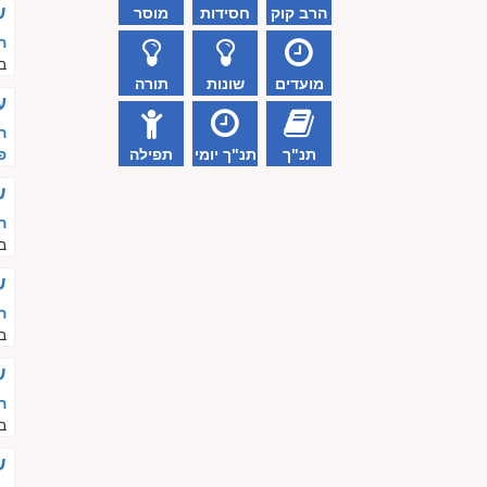
ש
הרב קוק
חסידות
מוסר
ה
ב
מועדים
שונות
תורה
ע
ה
תנ"ך
תנ"ך יומי
תפילה
פ
ש
ה
ב
ש
ה
ב
ש
ה
ב
ש