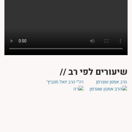
שיעורים לפי רב //
הרב אמנון שוגרמן
רה"י הרב יואל מנוביץ'