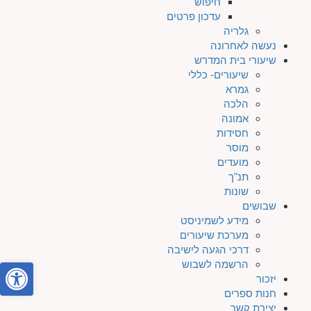
חיפוש
עדכון פרטים
גלריה
נעשה לאחרונה
שיעורי בית המדרש
שיעורים- כללי
גמרא
הלכה
אמונה
חסידות
מוסר
מועדים
תנ"ך
שונות
שבושים
מידע לשמיניסט
מערכת שיעורים
דרכי הגעה לישיבה
פתח סרגל
הרשמה לשבוש
יזכור
חנות ספרים
יצירת קשר