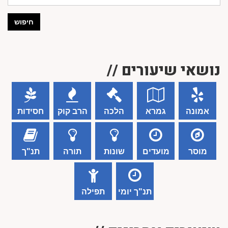
חיפוש
נושאי שיעורים //
אמונה
גמרא
הלכה
הרב קוק
חסידות
מוסר
מועדים
שונות
תורה
תנ"ך
תנ"ך יומי
תפילה