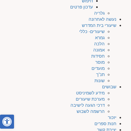
חיפוש
עדכון פרטים
גלריה
נעשה לאחרונה
שיעורי בית המדרש
שיעורים- כללי
גמרא
הלכה
אמונה
חסידות
מוסר
מועדים
תנ"ך
שונות
שבושים
מידע לשמיניסט
מערכת שיעורים
דרכי הגעה לישיבה
הרשמה לשבוש
פתח סרגל
יזכור
חנות ספרים
יצירת קשר