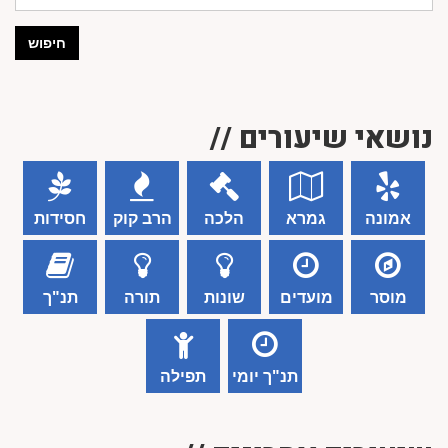
חיפוש
נושאי שיעורים //
אמונה
גמרא
הלכה
הרב קוק
חסידות
מוסר
מועדים
שונות
תורה
תנ"ך
תנ"ך יומי
תפילה