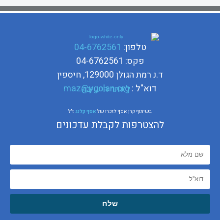
טלפון:
04-6762561
פקס: 04-6762561
ד.נ רמת הגולן 129000, חיספין
דוא"ל :
maz@ygolan.org
לאתר הישיבה
בשיתוף קרן אסף לזכרו של
אסף קלנג
ז"ל
להצטרפות לקבלת עדכונים