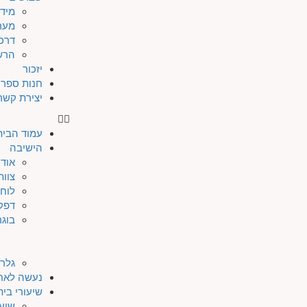
מיד
מער
דרכי
הרש
יזכור
חנות ספרי
יצירת קשר
עמוד הבית
הישיבה
אודו
צוות
לוח 
דפק
בוגר
גלרי
נעשה לאח
שיעורי בי
שיעו