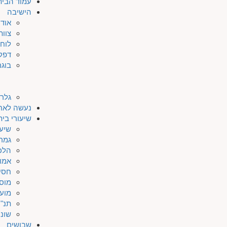
עמוד הבית
הישיבה
אודו
צוות
לוח 
דפק
בוגר
גלרי
נעשה לאח
שיעורי בי
שיעו
גמר
הלכ
אמו
חסי
מוס
מוע
תנ"ך
שונו
שבושים