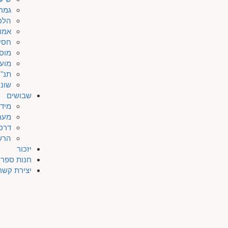
גמר
הלכ
אמו
חסי
מוס
מוע
תנ"ך
שונו
שבושים
מיד
מער
דרכי
הרש
יזכור
חנות ספרי
יצירת קשר