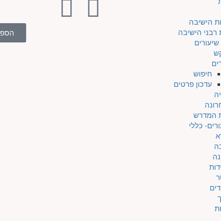
ת הישיבה
 רבני הישיבה
הספר
שיעורים
ש
ים
חיפוש
עדכון פרטים
ה
רונה
ת המדרש
רים- כללי
א
ה
נה
דות
ר
דים
ת