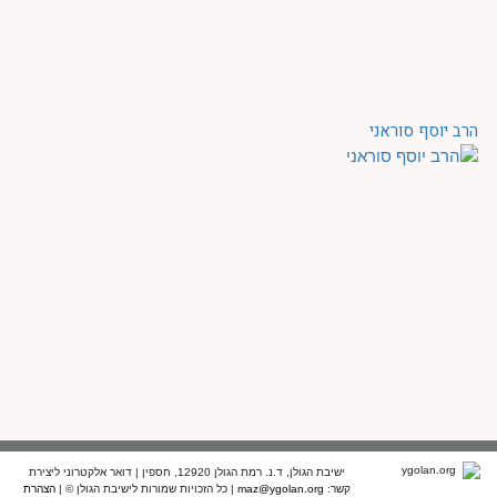
הרב יוסף סוראני
ישיבת הגולן, ד.נ. רמת הגולן 12920, חספין | דואר אלקטרוני ליצירת
קשר:
maz@ygolan.org
| כל הזכויות שמורות לישיבת הגולן © |
הצהרת