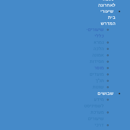
לאחרונה
שיעורי
בית
המדרש
שיעורים-
כללי
גמרא
הלכה
אמונה
חסידות
מוסר
מועדים
תנ"ך
שונות
שבושים
מידע
לשמיניסט
מערכת
שיעורים
דרכי