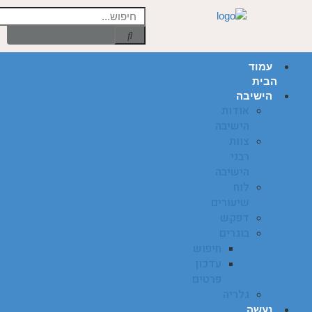
עמוד
הבית
הישיבה
אודות
הישיבה
צוות
רבני
הישיבה
לוח
שיעורים
דפקש
בוגרים
חיפוש
עדכון
פרטים
גלריה
נעשה