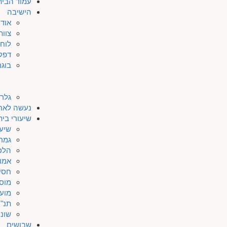
עמוד הבית
הישיבה
אודו
צוות
לוח 
דפק
בוגר
גלרי
נעשה לאח
שיעורי בי
שיעו
גמר
הלכ
אמו
חסי
מוס
מוע
תנ"ך
שונו
שבושים