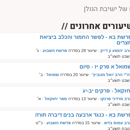
של ישיבת הגולן
יעורים אחרונים //
רשת בא - לפשר החמור והכלב ביציאת
צרים
רב יהושע ון דייק
· שיעור 28 בסדרה
פרשת השבוע
· ג׳
שבט תשע״ב
מואל א פרק יז - סיום
ה"י הרב יואל מנוביץ'
· שיעור 20 בסדרה
שמואל
· ב׳
שבט תשע״ב
חזקאל - פרקים יב-יג
רב מרדכי פרנקו
· שיעור 13 בסדרה
ספר יחזקאל
· א׳
שבט תשע״ב
רשת בא - כנגד ארבעה בנים דיברה תורה
רב עמוס בדש
· שיעור 15 בסדרה
פרשת השבוע
· כ״ט
טבת תשע״ב