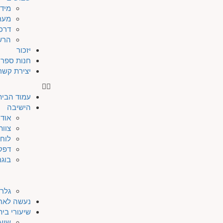
מיד
מער
דרכי
הרש
יזכור
חנות ספרי
יצירת קשר
עמוד הבית
הישיבה
אודו
צוות
לוח 
דפק
בוגר
גלרי
נעשה לאח
שיעורי בי
שיעו