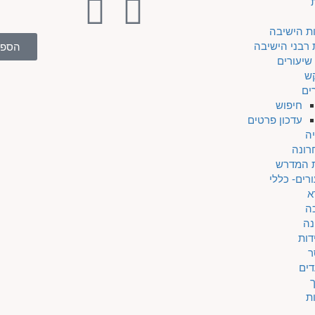
ת הישיבה
 רבני הישיבה
הספר
שיעורים
ש
ים
חיפוש
עדכון פרטים
ה
רונה
ת המדרש
רים- כללי
א
ה
נה
דות
ר
דים
ת