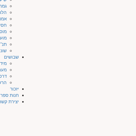
גמר
הלכ
אמו
חסי
מוס
מוע
תנ"ך
שונו
שבושים
מיד
מער
דרכי
הרש
יזכור
חנות ספרי
יצירת קשר