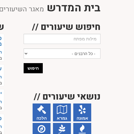
בית המדרש
מאגר השיעורים 
חיפוש שיעורים //
ש
פ
מ
ה
ב
חיפוש
ש
ר
ב
נושאי שיעורים //
י
ה
ב
פ
אמונה
גמרא
הלכה
ה
ב