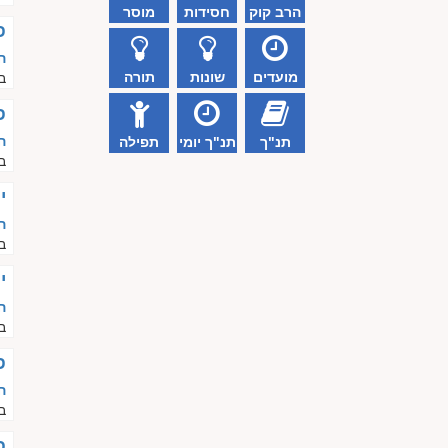
הרב קוק
חסידות
מוסר
פ
ה
מועדים
שונות
תורה
ב
פ
ה
תנ"ך
תנ"ך יומי
תפילה
ב
י
ה
ב
י
ה
ב
פ
ה
ב
פ