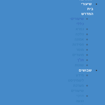
שיעורי
בית
המדרש
שיעורים-
כללי
גמרא
הלכה
אמונה
חסידות
מוסר
מועדים
תנ"ך
שונות
שבושים
מידע
לשמיניסט
מערכת
שיעורים
דרכי
הגעה