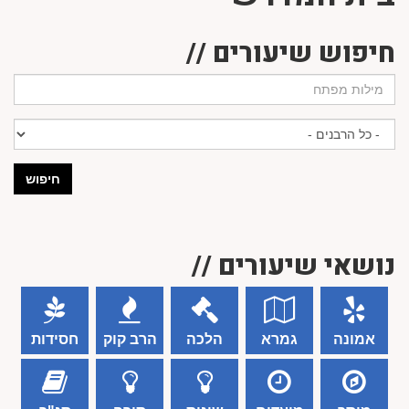
חיפוש שיעורים //
חיפוש
נושאי שיעורים //
אמונה
גמרא
הלכה
הרב קוק
חסידות