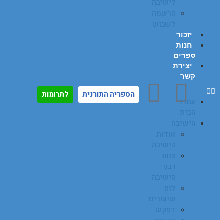
לישיבה
הרשמה
לשבוש
יזכור
חנות
ספרים
יצירת
קשר
הספריה התורנית
לתרומות
עמוד
הבית
הישיבה
אודות
הישיבה
צוות
רבני
הישיבה
לוח
שיעורים
דפקש