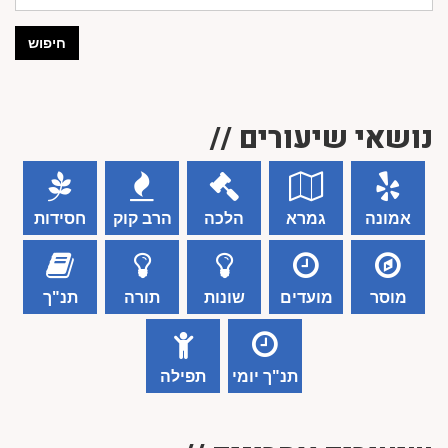
חיפוש
נושאי שיעורים //
אמונה
גמרא
הלכה
הרב קוק
חסידות
מוסר
מועדים
שונות
תורה
תנ"ך
תנ"ך יומי
תפילה