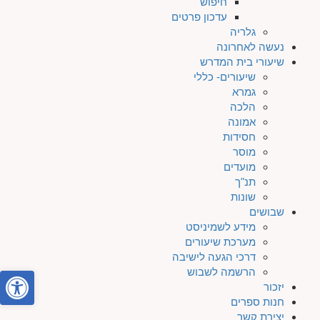
חיפוש
עדכון פרטים
גלריה
נעשה לאחרונה
שיעורי בית המדרש
שיעורים- כללי
גמרא
הלכה
אמונה
חסידות
מוסר
מועדים
תנ"ך
שונות
שבושים
מידע לשמיניסט
מערכת שיעורים
דרכי הגעה לישיבה
פתח סרגל
הרשמה לשבוש
יזכור
חנות ספרים
יצירת קשר