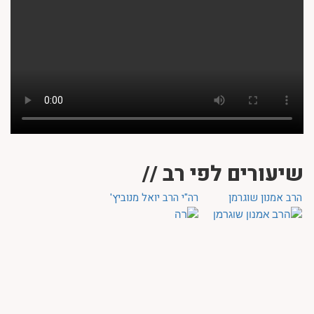
שיעורים לפי רב //
הרב אמנון שוגרמן
רה"י הרב יואל מנוביץ'