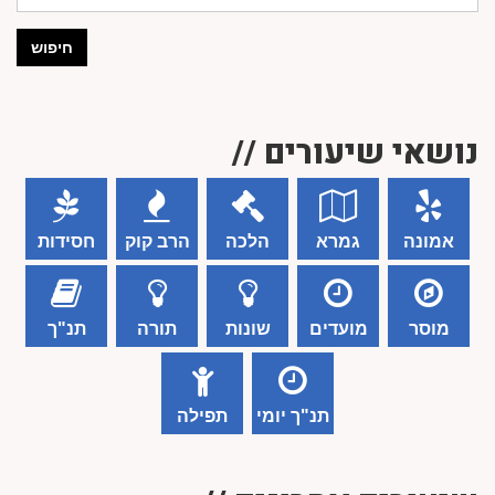
חיפוש
נושאי שיעורים //
אמונה
גמרא
הלכה
הרב קוק
חסידות
מוסר
מועדים
שונות
תורה
תנ"ך
תנ"ך יומי
תפילה