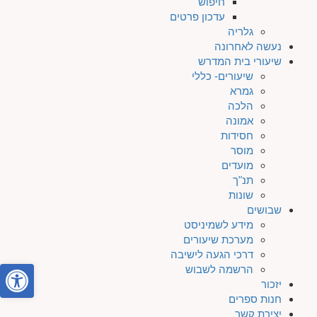
חיפוש
עדכון פרטים
גלריה
נעשה לאחרונה
שיעורי בית המדרש
שיעורים- כללי
גמרא
הלכה
אמונה
חסידות
מוסר
מועדים
תנ"ך
שונות
שבושים
מידע לשמיניסט
מערכת שיעורים
דרכי הגעה לישיבה
פתח סרגל
הרשמה לשבוש
יזכור
חנות ספרים
יצירת קשר