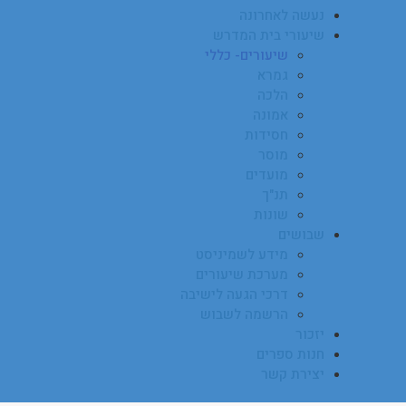
נעשה לאחרונה
שיעורי בית המדרש
שיעורים- כללי
גמרא
הלכה
אמונה
חסידות
מוסר
מועדים
תנ"ך
שונות
שבושים
מידע לשמיניסט
מערכת שיעורים
דרכי הגעה לישיבה
הרשמה לשבוש
יזכור
חנות ספרים
יצירת קשר