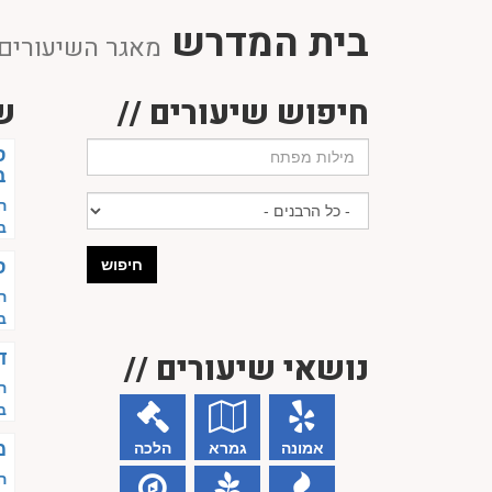
בית המדרש
מאגר השיעורים 
חיפוש שיעורים //
ש
ס
ב
ה
ב
חיפוש
ס
ה
ב
נושאי שיעורים //
ד
ה
ב
מ
אמונה
גמרא
הלכה
ה