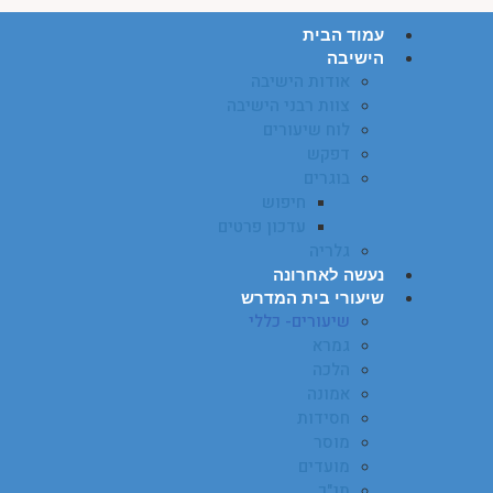
חנות ספרים
עמוד הבית
יצירת קשר
הישיבה
אודות הישיבה
צוות רבני הישיבה
לוח שיעורים
דפקש
בוגרים
חיפוש
עדכון פרטים
גלריה
נעשה לאחרונה
שיעורי בית המדרש
שיעורים- כללי
גמרא
הלכה
אמונה
חסידות
מוסר
מועדים
תנ"ך