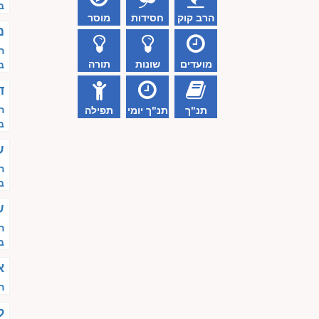
ב
הרב קוק
חסידות
מוסר
מ
ה
מועדים
שונות
תורה
ב
ד
ה
תנ"ך
תנ"ך יומי
תפילה
ב
ש
ה
ב
ש
ה
ב
א
ה
ל