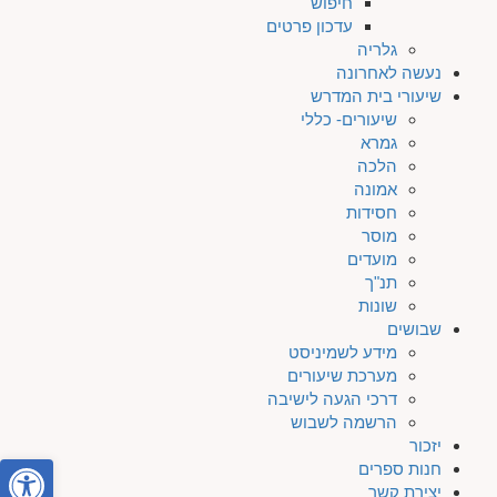
חיפוש
עדכון פרטים
גלריה
נעשה לאחרונה
שיעורי בית המדרש
שיעורים- כללי
גמרא
הלכה
אמונה
חסידות
מוסר
מועדים
תנ"ך
שונות
שבושים
מידע לשמיניסט
מערכת שיעורים
דרכי הגעה לישיבה
הרשמה לשבוש
יזכור
פתח סרגל
חנות ספרים
יצירת קשר