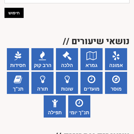
חיפוש
נושאי שיעורים //
אמונה
גמרא
הלכה
הרב קוק
חסידות
מוסר
מועדים
שונות
תורה
תנ"ך
תנ"ך יומי
תפילה