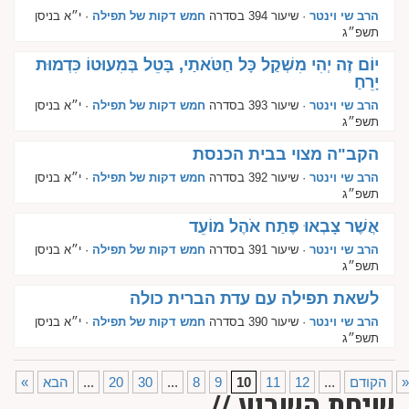
הרב שי וינטר
· שיעור 394 בסדרה
חמש דקות של תפילה
· י״א בניסן
תשפ״ג
יוֹם זֶה יְהִי מִשְׁקַל כָּל חַטֹּאתַי, בָּטֵל בְּמִעוּטוֹ כִּדְמוּת
יָרֵחַ
הרב שי וינטר
· שיעור 393 בסדרה
חמש דקות של תפילה
· י״א בניסן
תשפ״ג
הקב"ה מצוי בבית הכנסת
הרב שי וינטר
· שיעור 392 בסדרה
חמש דקות של תפילה
· י״א בניסן
תשפ״ג
אֲשֶׁר צָבְאוּ פֶּתַח אֹהֶל מוֹעֵד
הרב שי וינטר
· שיעור 391 בסדרה
חמש דקות של תפילה
· י״א בניסן
תשפ״ג
לשאת תפילה עם עדת הברית כולה
הרב שי וינטר
· שיעור 390 בסדרה
חמש דקות של תפילה
· י״א בניסן
תשפ״ג
»
הקודם
...
12
11
10
9
8
...
30
20
...
הבא
«
שיחת השבוע //