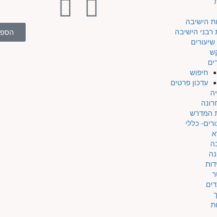
ת הישיבה
 רבני הישיבה
הספר
שיעורים
ש
ים
חיפוש
עדכון פרטים
ה
רונה
ת המדרש
רים- כללי
א
ה
נה
דות
ר
דים
ת