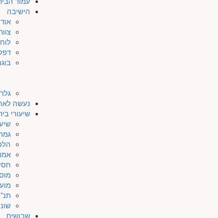
עמוד הבית
הישיבה
אודו
צוות
לוח 
דפק
בוגר
גלרי
נעשה לאח
שיעורי בי
שיעו
גמר
הלכ
אמו
חסי
מוס
מוע
תנ"ך
שונו
שבושים