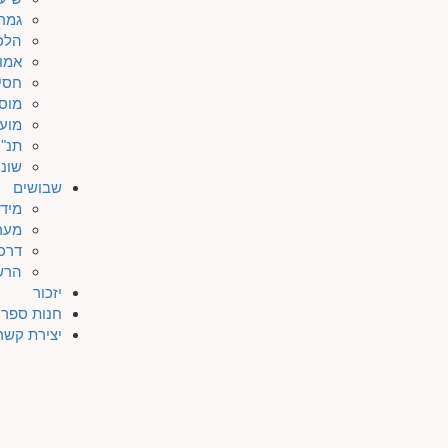
גמר
הלכ
אמו
חסי
מוס
מוע
תנ"ך
שונו
שבושים
מיד
מער
דרכי
הרש
יזכור
חנות ספרי
יצירת קשר