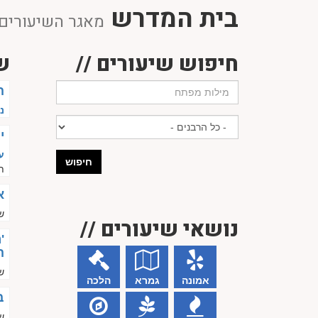
בית המדרש
מאגר השיעורים 
חיפוש שיעורים //
ש
ה
נ
י
ע
חיפוש
ת
א
שי
נושאי שיעורים //
'
ה
שי
אמונה
גמרא
הלכה
ב
שי