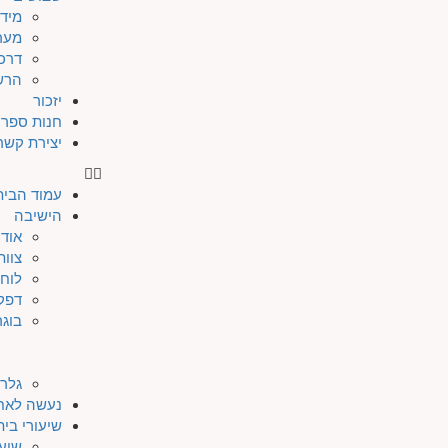
מיד
מער
דרכי
הרש
יזכור
חנות ספרי
יצירת קשר
עמוד הבית
הישיבה
אודו
צוות
לוח 
דפק
בוגר
גלרי
נעשה לאח
שיעורי בי
שיעו