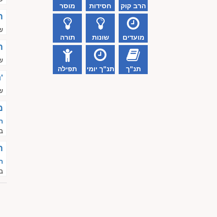
הרב קוק
חסידות
מוסר
ה
שי
מועדים
שונות
תורה
ה
שי
תנ"ך
תנ"ך יומי
תפילה
'
שי
מ
ה
ב
ה
ה
ב