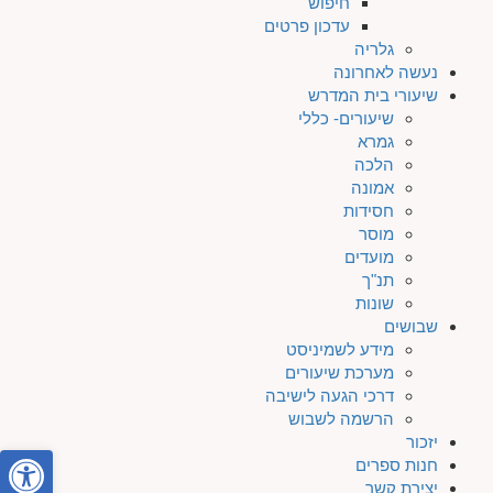
חיפוש
עדכון פרטים
גלריה
נעשה לאחרונה
שיעורי בית המדרש
שיעורים- כללי
גמרא
הלכה
אמונה
חסידות
מוסר
מועדים
תנ"ך
שונות
שבושים
מידע לשמיניסט
מערכת שיעורים
דרכי הגעה לישיבה
הרשמה לשבוש
יזכור
פתח סרגל
חנות ספרים
יצירת קשר