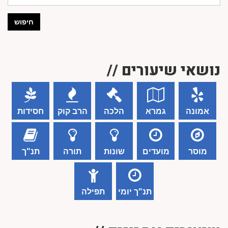
חיפוש
נושאי שיעורים //
אמונה
גמרא
הלכה
הרב קוק
חסידות
מוסר
מועדים
שונות
תורה
תנ"ך
תנ"ך יומי
תפילה