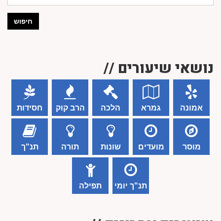
חיפוש
נושאי שיעורים //
אמונה
גמרא
הלכה
הרב קוק
חסידות
מוסר
מועדים
שונות
תורה
תנ"ך
תנ"ך יומי
תפילה