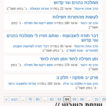
ממלכת כהנים וגוי קדוש
הרב אהרן איזנטל
· שיעור 22 בסדרה
אורות הגאולה
· ג׳ בסיון תשפ״ב
לעשות מהתורות תפילות
הרב שי וינטר
· שיעור 180 בסדרה
חמש דקות של תפילה
· ג׳ בסיון
תשפ״ב
דבר תורה לשבועות - ואתם תהיו לי ממלכת כהנים
וגוי קדוש
הרב אהרן איזנטל
· שיעור 40 בסדרה
דברי תורה לפרשות השבוע
ולמועדים - שנת תשפ"ב
· ב׳ בסיון תשפ״ב
זמן תפילה לחוד וזמן תורה לחוד
הרב שי וינטר
· שיעור 179 בסדרה
חמש דקות של תפילה
· ב׳ בסיון
תשפ״ב
פרק יב פסקה י חלק ב
הרב טוביה שלמה בר אילן
· שיעור 165 בסדרה
אורות התשובה היומי
· א׳ בסיון תשפ״ב
20
10
...
66
65
64
63
62
...
80
70
...
הבא
«
שיחת השבוע //