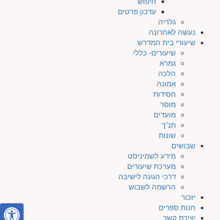
חיפוש
עדכון פרטים
גלריה
נעשה לאחרונה
שיעורי בית המדרש
שיעורים- כללי
גמרא
הלכה
אמונה
חסידות
מוסר
מועדים
תנ"ך
שונות
שבושים
מידע לשמיניסט
מערכת שיעורים
דרכי הגעה לישיבה
הרשמה לשבוש
יזכור
פתח סרגל
חנות ספרים
יצירת קשר