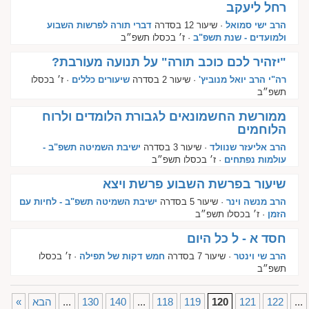
רחל ליעקב
הרב ישי סמואל
· שיעור 12 בסדרה
דברי תורה לפרשות השבוע
ולמועדים - שנת תשפ"ב
· ז׳ בכסלו תשפ״ב
"יזהיר לכם כוכב תורה" על תנועה מעורבת?
רה"י הרב יואל מנוביץ'
· שיעור 2 בסדרה
שיעורים כללים
· ז׳ בכסלו
תשפ״ב
ממורשת החשמונאים לגבורת הלומדים ולרוח
הלוחמים
הרב אליעזר שנוולד
· שיעור 3 בסדרה
ישיבת השמיטה תשפ"ב -
עולמות נפתחים
· ז׳ בכסלו תשפ״ב
שיעור בפרשת השבוע פרשת ויצא
הרב מנשה וינר
· שיעור 5 בסדרה
ישיבת השמיטה תשפ"ב - לחיות עם
הזמן
· ז׳ בכסלו תשפ״ב
חסד א - ל כל היום
הרב שי וינטר
· שיעור 7 בסדרה
חמש דקות של תפילה
· ז׳ בכסלו
תשפ״ב
...
122
121
120
119
118
...
140
130
...
הבא
«