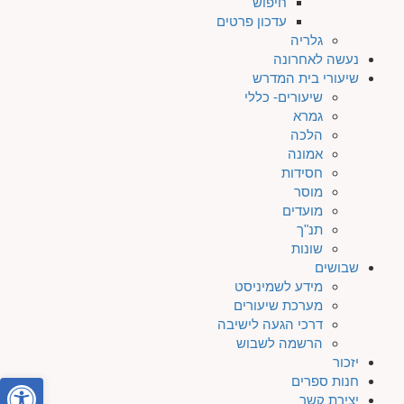
חיפוש
עדכון פרטים
גלריה
נעשה לאחרונה
שיעורי בית המדרש
שיעורים- כללי
גמרא
הלכה
אמונה
חסידות
מוסר
מועדים
תנ"ך
שונות
שבושים
מידע לשמיניסט
מערכת שיעורים
דרכי הגעה לישיבה
הרשמה לשבוש
יזכור
פתח סרגל
חנות ספרים
יצירת קשר