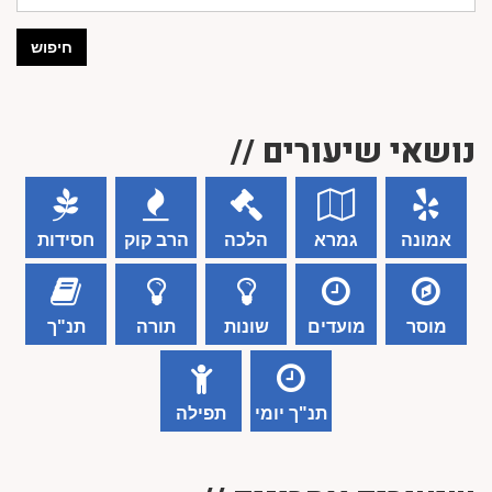
חיפוש
נושאי שיעורים //
אמונה
גמרא
הלכה
הרב קוק
חסידות
מוסר
מועדים
שונות
תורה
תנ"ך
תנ"ך יומי
תפילה