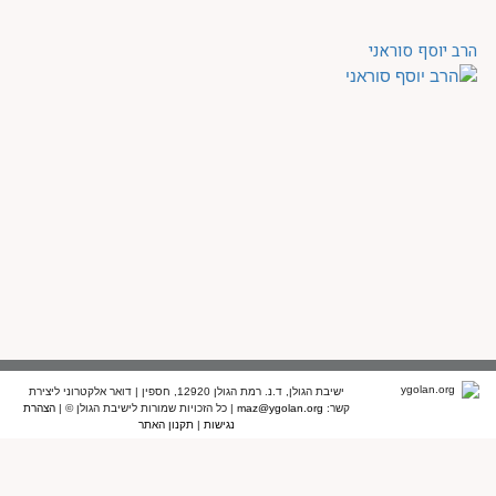
הרב יוסף סוראני
ישיבת הגולן, ד.נ. רמת הגולן 12920, חספין | דואר אלקטרוני ליצירת
קשר:
maz@ygolan.org
| כל הזכויות שמורות לישיבת הגולן © |
הצהרת
נגישות
|
תקנון האתר