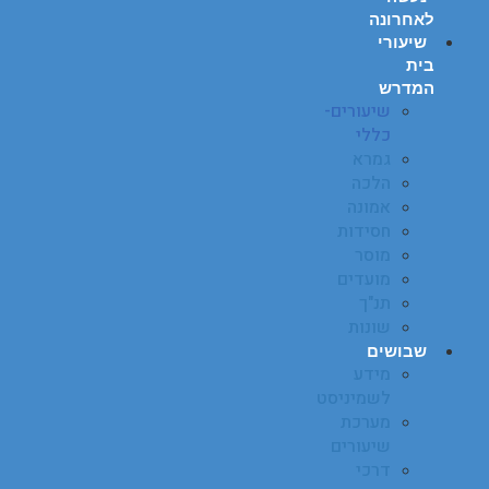
לאחרונה
שיעורי
בית
המדרש
שיעורים-
כללי
גמרא
הלכה
אמונה
חסידות
מוסר
מועדים
תנ"ך
שונות
שבושים
מידע
לשמיניסט
מערכת
שיעורים
דרכי