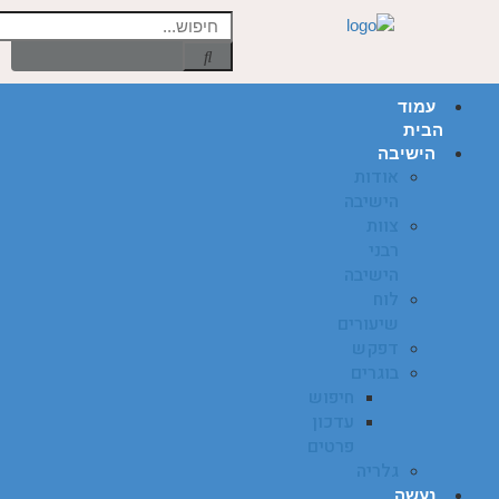
עמוד
הבית
הישיבה
אודות
הישיבה
צוות
רבני
הישיבה
לוח
שיעורים
דפקש
בוגרים
חיפוש
עדכון
פרטים
גלריה
נעשה